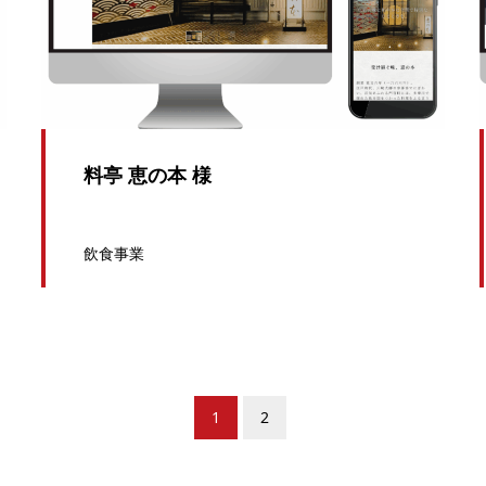
料亭 恵の本 様
飲食事業
1
2